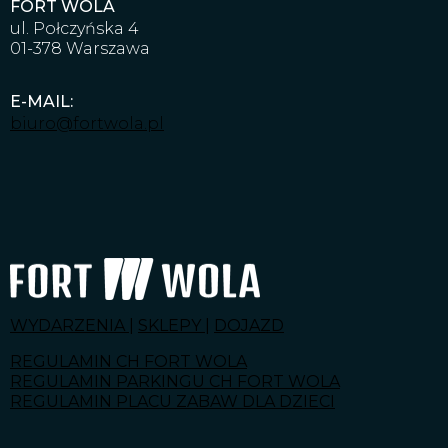
FORT WOLA
ul. Połczyńska 4
01-378 Warszawa
E-MAIL:
biuro@fortwola.pl
WYDARZENIA
|
SKLEPY
|
DOJAZD
REGULAMIN CH FORT WOLA
REGULAMIN PARKINGU CH FORT WOLA
REGULAMIN PLACU ZABAW DLA DZIECI